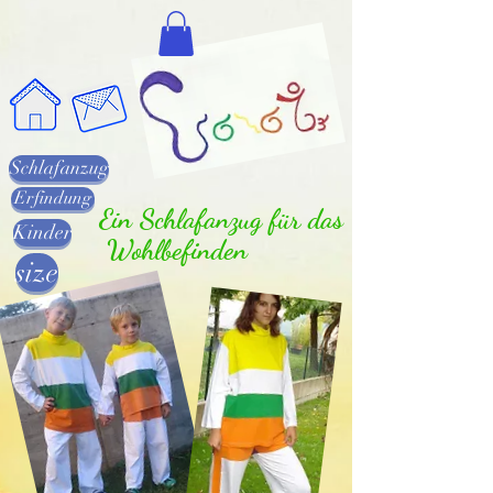
Schlafanzug
Erfindung
Ein Schlafanzug für das
Kinder
Wohlbefinden
size