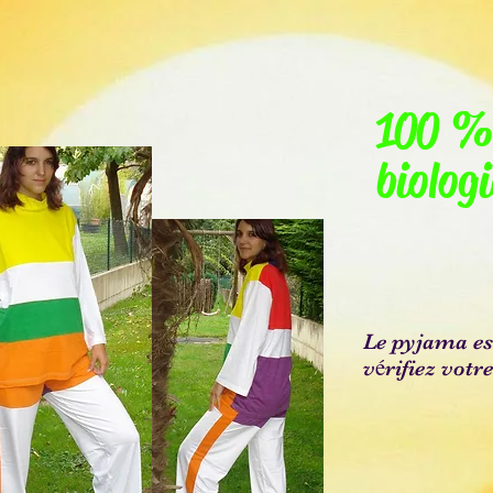
100 %
biolog
Le pyjama es
é
v
rifiez votre