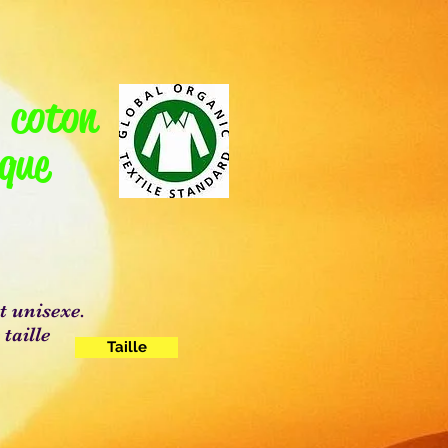
Accedi
 coton
ique
t unisexe.
 taille
Taille