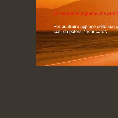
Un semplice pigiama che puó f
Per usufruire appieno delle sue qu
così da potersi “ricaricare”.