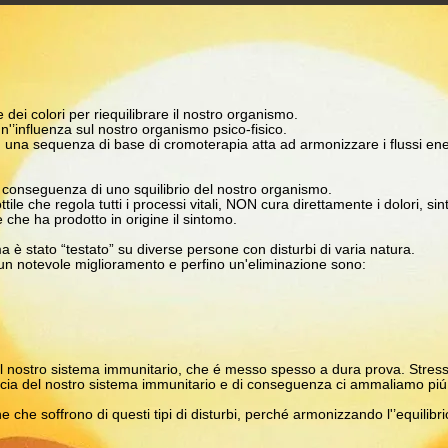
e dei colori per riequilibrare il nostro organismo.
n'’influenza sul nostro organismo psico-fisico.
u una sequenza di base di cromoterapia atta ad armonizzare i flussi ene
una conseguenza di uno squilibrio del nostro organismo.
tile che regola tutti i processi vitali, NON cura direttamente i dolori, s
e che ha prodotto in origine il sintomo.
a è stato “testato” su diverse persone con disturbi di varia natura.
to un notevole miglioramento e perfino un'eliminazione sono:
del nostro sistema immunitario, che é messo spesso a dura prova. Stres
cacia del nostro sistema immunitario e di conseguenza ci ammaliamo piú
ne che soffrono di questi tipi di disturbi, perché armonizzando l'’equilib