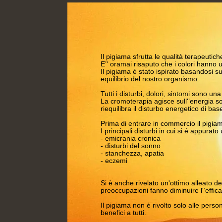
Il pigiama sfrutta le qualità terapeutich
E’' oramai risaputo che i colori hanno u
Il pigiama è stato ispirato basandosi s
equilibrio del nostro organismo.
Tutti i disturbi, dolori, sintomi sono 
La cromoterapia agisce sull'’energia sot
riequilibra il disturbo energetico di bas
Prima di entrare in commercio il pigiam
I principali disturbi in cui si é appura
- emicrania cronica
- disturbi del sonno
- stanchezza, apatia
- eczemi
Si è anche rivelato un'ottimo alleato 
preoccupazioni fanno diminuire l'’effi
Il pigiama non è rivolto solo alle perso
benefici a tutti.