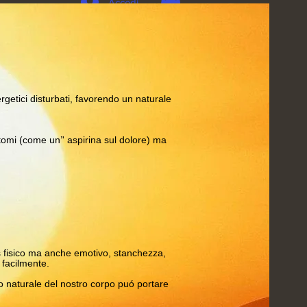
Accedi
rgetici disturbati, favorendo un naturale
intomi (come un’' aspirina sul dolore) ma
s fisico ma anche emotivo, stanchezza,
 facilmente.
rio naturale del nostro corpo puó portare